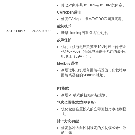
修改对象字典0x1009与0x100A的内容。
CANopen通信
修复CANopen版本TxPDO不回复问题。
控制模式
X3100909X
2023/10/09
新增Homing回零模式的支持。
故障保护
优化：供电电压跌落至19V时只上传报错
代码0xF008（母线电压低于允许的最小供
电电压（19V））。
Modbus通信
新增读取电机端单圈编码器值与负载端单
圈编码器值的Modbus地址。
PT模式
新增PT模式的扭矩斜坡规划。
轮廓位置模式(立即更新)
优化轮廓位置模式的立即更新指令控制模
式。
脉冲方向功能
修复脉冲方向控制设定的控制模式未生效
的问题；