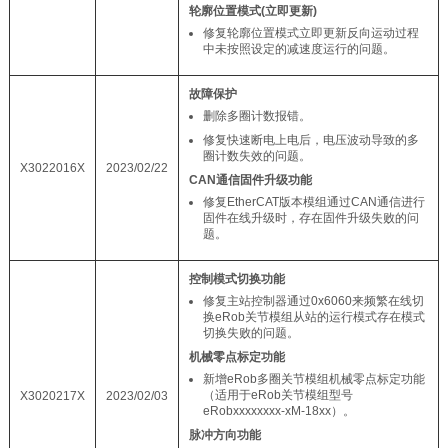
轮廓位置模式(立即更新)
修复轮廓位置模式立即更新反向运动过程
中未按照设定的减速度运行的问题。
故障保护
删除多圈计数报错。
修复快速断电上电后，电压波动导致的多
圈计数失效的问题。
X3022016X
2023/02/22
CAN通信固件升级功能
修复EtherCAT版本模组通过CAN通信进行
固件在线升级时，存在固件升级失败的问
题。
控制模式切换功能
修复主站控制器通过0x6060来频繁在线切
换eRob关节模组从站的运行模式存在模式
切换失败的问题。
机械零点标定功能
新增eRob多圈关节模组机械零点标定功能
（适用于eRob关节模组型号
X3020217X
2023/02/03
eRobxxxxxxxx-xM-18xx）。
脉冲方向功能