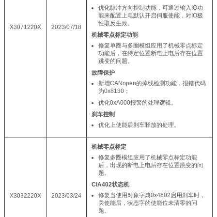
优化脉冲方向控制功能，可通过输入IO功
能来配置上电默认开启伺服使能，对IO极
性取反生效。
X3071220X
2023/07/18
机械零点标定功能
修复单圈与多圈模组应用了机械零点标定
功能后，在特定位置断电上电后存在位置
跳变的问题。
故障保护
新增CANopen的掉线检测功能，报错代码
为0x8130；
优化0xA000报警的处理逻辑。
刹车控制
优化上使能后刹车释放的处理。
机械零点标定
修复多圈模组应用了机械零点标定功能
后，出现的断电上电后存在位置跳变的问
题。
CiA402状态机
修复当使用对象字典0x4602启用刹车时，
X3032220X
2023/03/24
关使能后，状态字的使能位未清零的问
题。