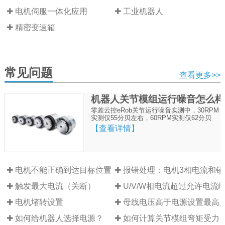
✚ 电机伺服一体化应用
✚ 工业机器人
✚ 精密变速箱
常见问题
查看更多>>
机器人关节模组运行噪音怎么样
零差云控eRob关节运行噪音实测中，30RPM
实测仅55分贝左右，60RPM实测仅62分贝
【查看详情】
✚ 电机不能正确到达目标位置
✚ 报错处理：电机3相电流和错
✚ 触发最大电流（关断）
✚ U/V/W相电流超过允许电流
✚ 电机堵转设置
✚ 母线电压高于电源设置最高
✚ 如何给机器人选择电源？
✚ 如何计算关节模组弯矩受力