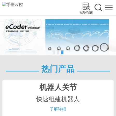
获取报价
eRob80F V4
eRob机器人关节模组
全新
直筒I型机器人关节
小巧精密，外径仅为80mm，18mm可过线中孔，0.89kg超轻重量
让机器人开发更经济，更可靠，更高效
减轻关节重量，有效保证机器人，合理自重比
了解更多
>
热门产品
机器人关节
快速组建机器人
了解详细